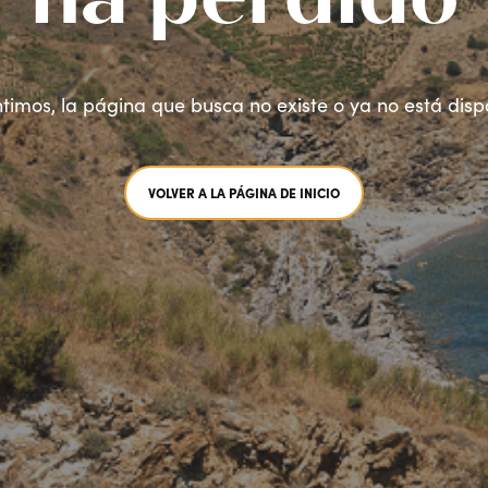
timos, la página que busca no existe o ya no está disp
VOLVER A LA PÁGINA DE INICIO