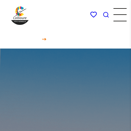
Menú
Mis favoritos
Busco
OT Collioure
Accueil
Erreur 404: Page non trouvée