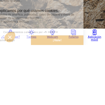
¿Cómo llegar?
Tiempo
Webcam
Folletos
Aplicación
móvil