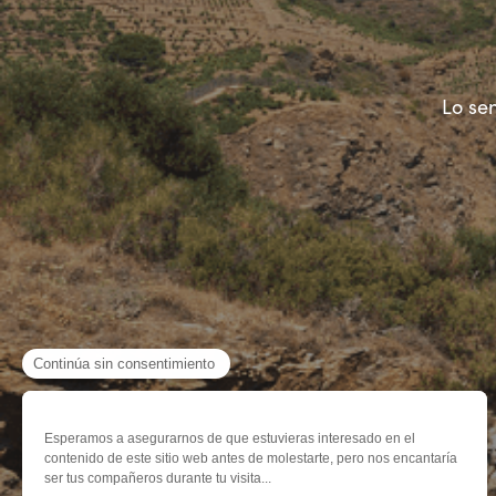
Lo sen